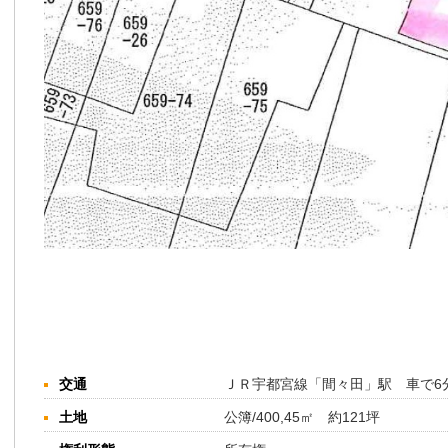
交通
ＪＲ宇都宮線「間々田」駅 車で6
土地
公簿/400,45㎡ 約121坪