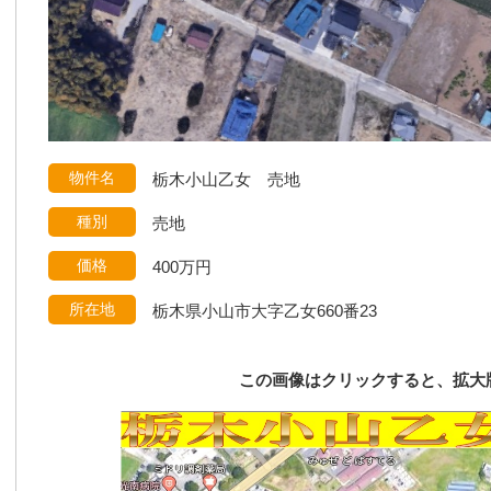
物件名
栃木小山乙女 売地
種別
売地
価格
400万円
所在地
栃木県小山市大字乙女660番23
この画像はクリックすると、拡大