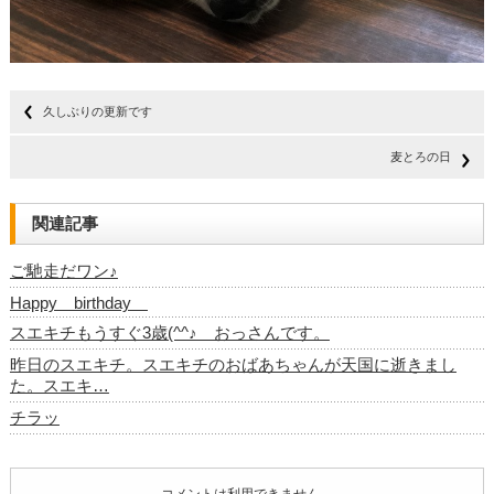
久しぶりの更新です
麦とろの日
関連記事
ご馳走だワン♪
Happy birthday
スエキチもうすぐ3歳(^^♪ おっさんです。
昨日のスエキチ。スエキチのおばあちゃんが天国に逝きまし
た。スエキ…
チラッ
コメントは利用できません。